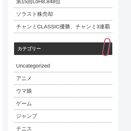
第15回LoH8,848位
ソラスト株売却
チャンミCLASSIC優勝、チャンミ3連覇
カテゴリー
Uncategorized
アニメ
ウマ娘
ゲーム
ジャンプ
テニス