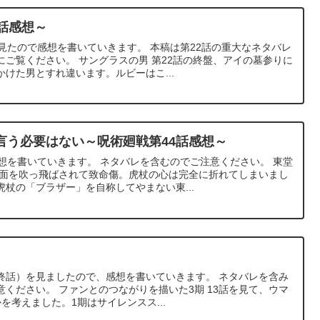
話感想～
見たので感想を書いていきます。 本稿は第22話の重大なネタバレ
ご覧ください。 サングラスの男 第22話の終盤、アイの墓参りに
けた男とすれ違います。ルビーはこ...
言う必要はない～呪術廻戦第44話感想～
想を書いていきます。 ネタバレを含むのでご注意ください。 東堂
顔面を吹っ飛ばされて致命傷。虎杖の心は完全に折れてしまいまし
杖の「ブラザー」を自称してやまない東...
最終話）を見ましたので、感想を書いていきます。 ネタバレを含み
ください。 ファンとのつながりを描いた3期 13話を見て、ウマ
を考えました。1期はサイレンスス...