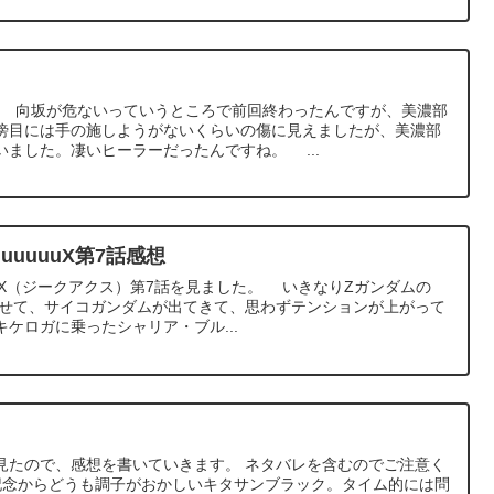
。 向坂が危ないっていうところで前回終わったんですが、美濃部
傍目には手の施しようがないくらいの傷に見えましたが、美濃部
ました。凄いヒーラーだったんですね。 ...
uuuuuuX第7話感想
uuuuX（ジークアクス）第7話を見ました。 いきなりZガンダムの
乗せて、サイコガンダムが出てきて、思わずテンションが上がって
ケロガに乗ったシャリア・ブル...
を見たので、感想を書いていきます。 ネタバレを含むのでご注意く
塚記念からどうも調子がおかしいキタサンブラック。タイム的には問