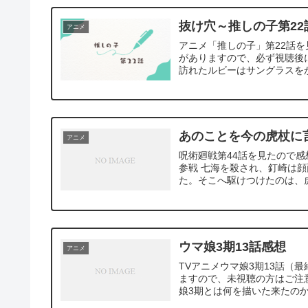
抜け穴～推しの子第22
アニメ
アニメ「推しの子」第22話を
がありますので、必ず視聴後に
訪れたルビーはサングラスをか
あのことを今の虎杖に
アニメ
呪術廻戦第44話を見たので感
参戦 七海を殺され、釘崎は
た。そこへ駆けつけたのは、虎
ウマ娘3期13話感想
アニメ
TVアニメウマ娘3期13話（
ますので、未視聴の方はご注意
娘3期とは何を描いた来たのか