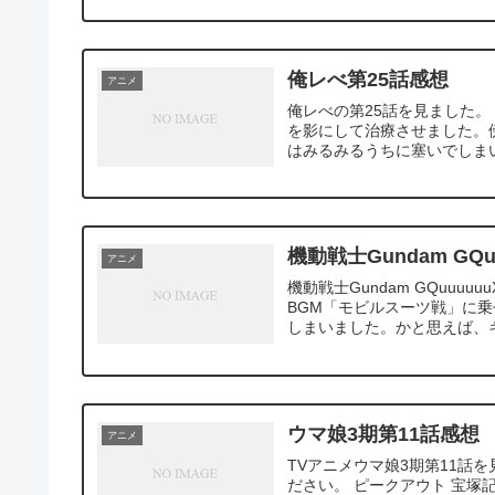
俺レべ第25話感想
アニメ
俺レべの第25話を見ました
を影にして治療させました。
はみるみるうちに塞いでしまい
機動戦士Gundam GQ
アニメ
機動戦士Gundam GQuu
BGM「モビルスーツ戦」に
しまいました。かと思えば、キ
ウマ娘3期第11話感想
アニメ
TVアニメウマ娘3期第11話
ださい。 ピークアウト 宝