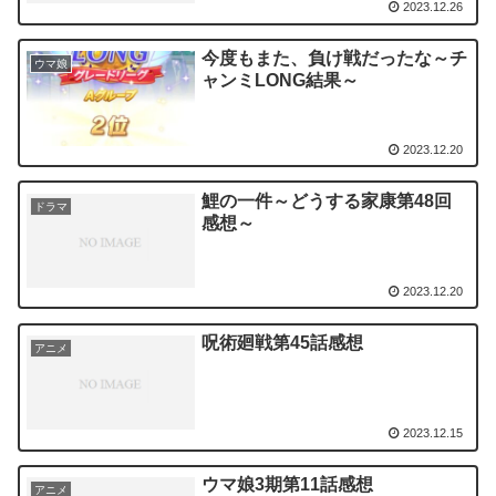
2023.12.26
今度もまた、負け戦だったな～チ
ウマ娘
ャンミLONG結果～
2023.12.20
鯉の一件～どうする家康第48回
ドラマ
感想～
2023.12.20
呪術廻戦第45話感想
アニメ
2023.12.15
ウマ娘3期第11話感想
アニメ