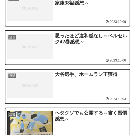
家康38話感想～
2023.10.09
思ったほど違和感なし～ベルセル
漫画
ク42巻感想～
2023.10.06
大谷選手、ホームラン王獲得
野球
2023.10.03
ヘタクソでも公開する～書く習慣
読書
感想～