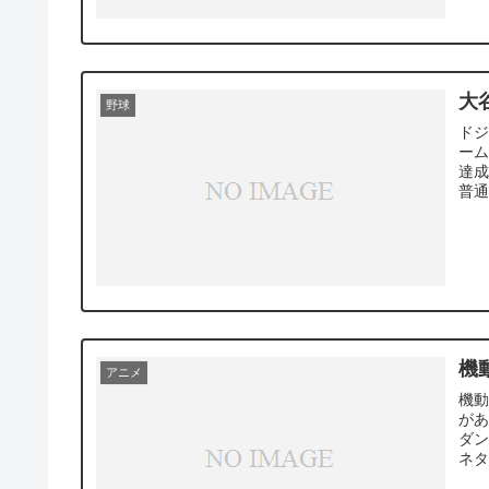
大
野球
ドジ
ーム
達成
普通
機動
アニメ
機動
が
ダ
ネタ