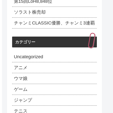
第15回LoH8,848位
ソラスト株売却
チャンミCLASSIC優勝、チャンミ3連覇
カテゴリー
Uncategorized
アニメ
ウマ娘
ゲーム
ジャンプ
テニス