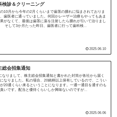
科検診＆クリーニング
の10月から今年の2月くらいまで歯茎の腫れに悩まされておりま
て、歯医者に通っていました。何回かレーザー治療もやってもあま
効果がなくて、最後は歯茎に薬を注射したら腫れが引いて治りまし
 そして3か月たった昨日、歯医者に行って歯科検...
2025.06.10
主総会招集通知
になりまして、株主総会招集通知と書かれた封筒が各社から届く
になりました。私の場合、20銘柄以上保有しているので、こうい
が20通くらい来るということになります。一通一通目を通すのも
臭いです。配当と優待くらいしか興味ないのですが...
2025.06.06