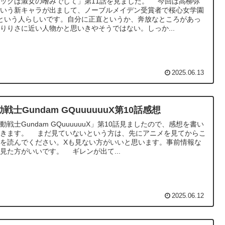
ックは淑女の嗜みでして」第11話を見ました。 今回は高柳弥
という新キャラが出まして、ノーブルメイデン受賞者で桜心女学園
という人らしいです。自分に正直というか、奔放なところがあっ
りりさに近い人物かと思いきやそうではない。しっか...
2025.06.13
戦士Gundam GQuuuuuuX第10話感想
動戦士Gundam GQuuuuuuX」第10話見ましたので、感想を書い
いきます。 まだ見ていないという方は、先にアニメを見てからこ
先を読んでください。Xも見ない方がいいと思います。事前情報な
見た方がいいです。 ギレンが出て...
2025.06.12