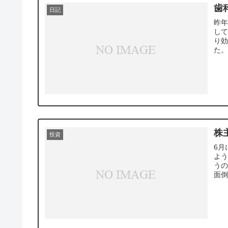
歯
日記
昨年
し
り
た。
株
投資
6月
よう
うの
面倒