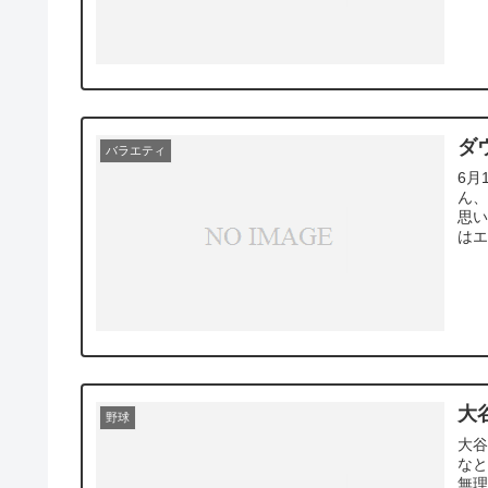
ダウ
バラエティ
6月
ん
思
はエ
大
野球
大
なと
無理