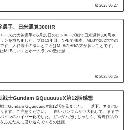
2025.06.27
谷選手、日米通算300HR
ャースの大谷選手が6月25日のロッキーズ戦で日米通算300号ホ
ランを放ちました。プロ13年目、NPBで48本、MLBで252本での
です。大谷選手の凄いところはMLBのHRの方が多いことです。
はMLBにいくとホームランの数は減...
2025.06.25
戦士Gundam GQuuuuuuX第12話感想
戦士Gundam GQuuuuuuX第12話を見ました。 以下、ネタバレ
あります。ご注意ください。 白いガンダムが巨大化して、まるで
ンバインのハイパー化でした。ガンダムだけじゃなく、富野作品の
をふんだんに盛り込んでくるのは嫌...