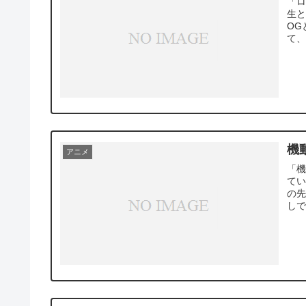
「ロ
生
OG
て、
機動
アニメ
「機
て
の
しで