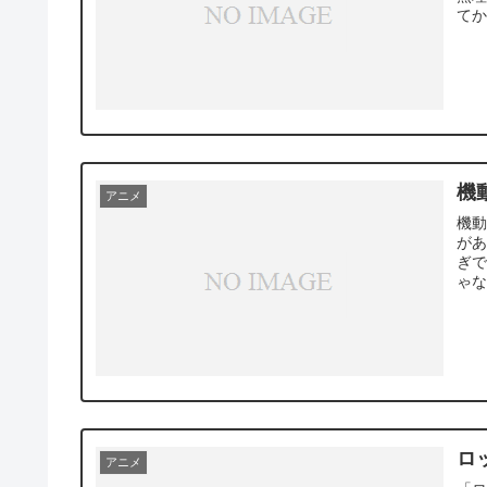
てか
機動
アニメ
機動
が
ぎで
ゃな
ロ
アニメ