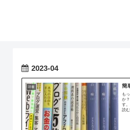
2023-04
簡
読書
も
か
す。
読む