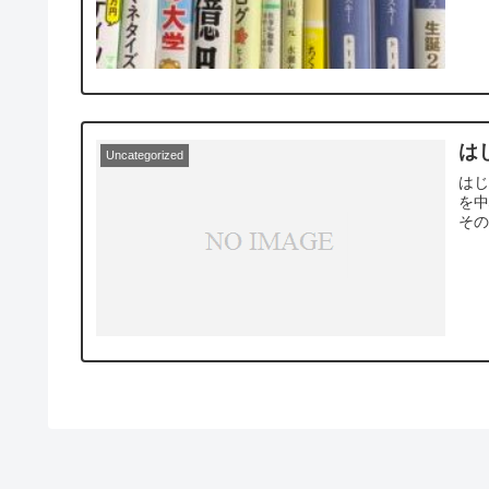
は
Uncategorized
はじ
を中
その