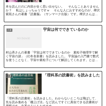
本を読んだのに内容が全く思い出せない。 そんなことありません
か？ 私はしょっちゅうですｗ そんな人におすすめなのが、樺沢
紫苑さんの著書『読書脳』（サンマーク出版）です。樺沢さんは精
神科医で、YouTubeやメールマガジンなどで積極的に...
宇宙は何でできているのか
読書
村山斉さんの著書「宇宙は何でできているのか 素粒子物理学で解
く宇宙の謎」（幻冬舎新書）を読みました。 宇宙論の入門書で数式
を使うことなく、宇宙や素粒子について解説してくれます。とはい
え素粒子の話はかなり難しく感じました。 タイトルにある「宇...
「理科系の読書術」を読みました
読書
「理科系の読書術」を読みました。わからないところは飛ばして、
先を読み進める「棚上げ法」など読んですぐに真似できる読書術が
満載です。文系の人にもおすすめ。