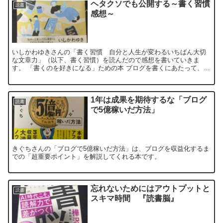
ヘタクソでも公開する～書く習慣
読書
感想～
いしかわゆきさんの「書く習慣 自分と人生が変わるいちばん大切
な文章力」（以下、書く習慣）を読んだので感想を書いていきま
す。 「書くのを好きになる」ための本 ブログを書くにあたって、
「どう書くか」という趣旨の本をたくさん読んできましたが、
「書...
1年は成果を期待するな「ブログ
読書
で5億稼いだ方法」
きぐちさんの「ブログで5億稼いだ方法」は、ブログを収益化するま
での「超重要ポイント」を解説してくれる本です。
忘れないためにはアウトプットと
読書
スキマ時間 『読書脳』