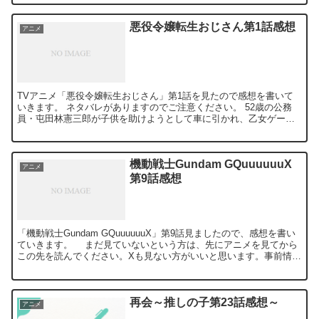
悪役令嬢転生おじさん第1話感想
アニメ
TVアニメ「悪役令嬢転生おじさん」第1話を見たので感想を書いて
いきます。 ネタバレがありますのでご注意ください。 52歳の公務
員・屯田林憲三郎が子供を助けようとして車に引かれ、乙女ゲーム
「マジカル学園ラブ＆ビースト」の世界に飛ばされ、悪役令...
機動戦士Gundam GQuuuuuuX
アニメ
第9話感想
「機動戦士Gundam GQuuuuuuX」第9話見ましたので、感想を書い
ていきます。 まだ見ていないという方は、先にアニメを見てから
この先を読んでください。Xも見ない方がいいと思います。事前情報
なしで見た方がいいです。 マチュはジオン...
再会～推しの子第23話感想～
アニメ