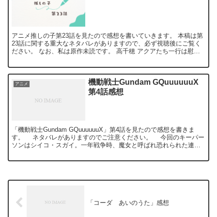
アニメ推しの子第23話を見たので感想を書いていきます。 本稿は第
23話に関する重大なネタバレがありますので、必ず視聴後にご覧く
ださい。 なお、私は原作未読です。 高千穂 アクアたち一行は慰安
旅行兼ミュージックビデオの撮影で高千穂を訪れました...
機動戦士Gundam GQuuuuuuX
アニメ
第4話感想
「機動戦士Gundam GQuuuuuuX」第4話を見たので感想を書きま
す。 ネタバレがありますのでご注意ください。 今回のキーパー
ソンはシイコ・スガイ。一年戦争時、魔女と呼ばれ恐れられた連邦
軍エースパイロット。100機以上も撃墜したそ...
「コーダ あいのうた」感想