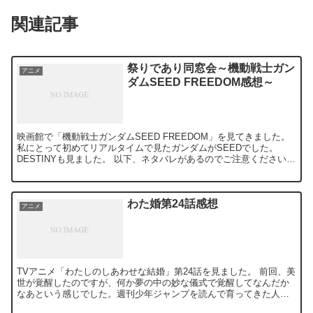
関連記事
祭りであり同窓会～機動戦士ガン
アニメ
ダムSEED FREEDOM感想～
映画館で「機動戦士ガンダムSEED FREEDOM」を見てきました。
私にとって初めてリアルタイムで見たガンダムがSEEDでした。
DESTINYも見ました。 以下、ネタバレがあるのでご注意ください。
恋愛要素が多い 恋愛要素がめちゃくちゃ多い...
わた婚第24話感想
アニメ
TVアニメ「わたしのしあわせな結婚」第24話を見ました。 前回、美
世が覚醒したのですが、何か夢の中の妙な儀式で覚醒してなんだか
なあという感じでした。週刊少年ジャンプを読んで育ってきた人間
としては、ああいう静かな覚醒はどうにもなれません。 で...