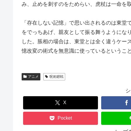
み、止めを刺すのをためらい、虎杖は一命を
「存在しない記憶」で思い出されるのは東堂
をでっちあげ、親友として振る舞うようにな
した。脹相の場合は、東堂とは全く違うケー
憶改変の術式を無意識に使っているというこ
アニメ
呪術廻戦
シ
X
Pocket