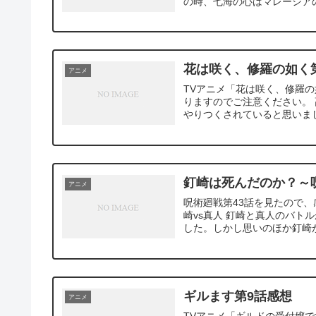
の時、七海の心はマレーシアの
花は咲く、修羅の如く
アニメ
TVアニメ「花は咲く、修羅
りますのでご注意ください。
やりつくされていると思いまし
釘崎は死んだのか？～
アニメ
呪術廻戦第43話を見たので、
崎vs真人 釘崎と真人のバ
した。しかし思いのほか釘崎が
ギルます第9話感想
アニメ
TVアニメ「ギルドの受付嬢