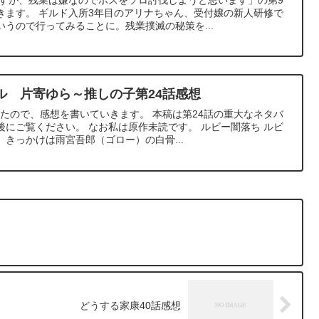
きます。 ギルド入所3年目のアリナちゃん、受付嬢の新人研修で
うので行ってみることに。残業撲滅の秘策を...
ル 片寄ゆら～推しの子第24話感想
見たので、感想を書いていきます。 本稿は第24話の重大なネタバ
にご覧ください。 なお私は原作未読です。 ルビー闇落ち ルビ
きっかけは雨宮吾郎（ゴロー）の白骨...
どうする家康40話感想