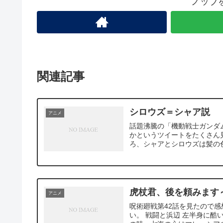
ノッブ
関連記事
シロウズ＝シャア説
アニメ
話題沸騰の「機動戦士ガンダ
かというツイートをたくさん
ろ、シャアとシロウズは髪の色
虎杖君、後を頼みます
アニメ
呪術廻戦第42話を見たので
い。 戦闘と浜辺 左半身に