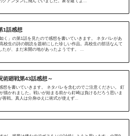
クアンタンに飛んでいました。家を建てよ...
第1話感想
の如く」の第1話を見たので感想を書いていきます。 ネタバレがあ
 高校生の詩の朗読を題材にした珍しい作品。高校生の部活なんて
たが、まだ未開の地があったようです。 ...
呪術廻戦第43話感想～
感想を書いていきます。 ネタバレを含むのでご注意ください。 釘
トルが描かれました。戦いが始まる前から釘崎は負けるだろう思いま
善戦。真人は分身ゆえに術式が使えず...
ですが、残業は嫌なのでボスをソロ討伐しようと思います」の第9