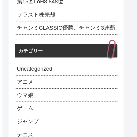
第15回LoH8,848位
ソラスト株売却
チャンミCLASSIC優勝、チャンミ3連覇
カテゴリー
Uncategorized
アニメ
ウマ娘
ゲーム
ジャンプ
テニス