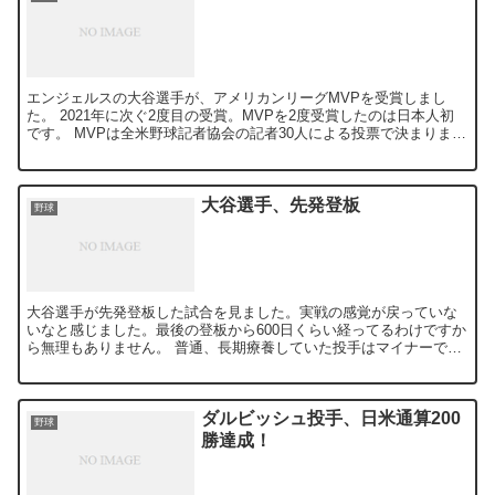
エンジェルスの大谷選手が、アメリカンリーグMVPを受賞しまし
た。 2021年に次ぐ2度目の受賞。MVPを2度受賞したのは日本人初
です。 MVPは全米野球記者協会の記者30人による投票で決まりま
す。投票者はそれぞれ1位票、2位票、3位票を投じ...
大谷選手、先発登板
野球
大谷選手が先発登板した試合を見ました。実戦の感覚が戻っていな
いなと感じました。最後の登板から600日くらい経ってるわけですか
ら無理もありません。 普通、長期療養していた投手はマイナーで慣
らしてからメジャーで投げます。しかし大谷選手はチームの...
ダルビッシュ投手、日米通算200
野球
勝達成！