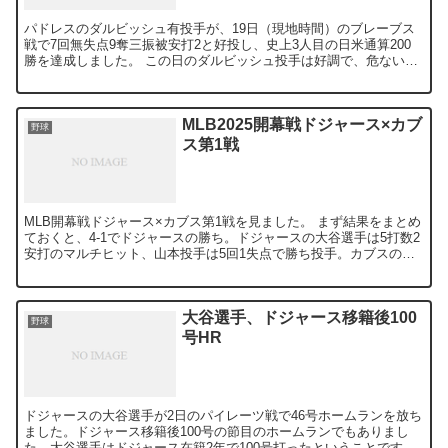
パドレスのダルビッシュ有投手が、19日（現地時間）のブレーブス
戦で7回無失点9奪三振被安打2と好投し、史上3人目の日米通算200
勝を達成しました。 この日のダルビッシュ投手は好調で、危ない場
面はほとんど見られませんでした。変化球が非常によく...
MLB2025開幕戦ドジャース×カブ
野球
ス第1戦
MLB開幕戦ドジャース×カブス第1戦を見ました。 まず結果をまとめ
ておくと、4-1でドジャースの勝ち。ドジャースの大谷選手は5打数2
安打のマルチヒット、山本投手は5回1失点で勝ち投手。カブスの鈴
木選手は4打数無安打、今永投手は4回無失点。 ...
大谷選手、ドジャース移籍後100
野球
号HR
ドジャースの大谷選手が2日のパイレーツ戦で46号ホームランを放ち
ました。ドジャース移籍後100号の節目のホームランでもありまし
た。大谷選手はドジャース在籍2年で100号打ったということですか