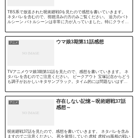
TBS系で放送された呪術廻戦0を見たので感想を書いていきます。
ネタバレを含むので、視聴済みの方のみご覧ください。 迫力のバト
ルシーン バトルシーンは非常に力が入っていました。特にクライマ
ックスの乙骨vs夏油。スピード感、迫力、どれを取って...
ウマ娘3期第11話感想
アニメ
TVアニメウマ娘3期第11話を見たので、感想を書いていきます。 ネ
タバレを含むのでご注意ください。 ピークアウト 宝塚記念からどう
も調子がおかしいキタサンブラック。タイム的には問題ないはずな
のですが、浮かない顔をしています。そんなキタサンブ...
存在しない記憶～呪術廻戦37話
アニメ
感想～
呪術廻戦37話を見たので、感想を書いていきます。 ネタバレを含み
ますのでご注意ください。 死を覚悟していた虎杖 虎杖vs脹相の戦い