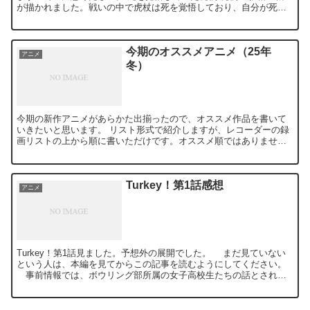
が描かれました。戦いの中で虎杖は死を覚悟しており、自分が死ん
でも誰かが五条のところに辿り着けばいい、自分は脹相...
今期のオススメアニメ（25年
アニメ
冬）
今期の新作アニメがあらかた出揃ったので、オススメ作品を書いて
いきたいと思います。 リスト形式で紹介しますが、レコーダーの録
画リストの上から順に書いただけです。オススメ順ではありませ
ん。あしからず。 花は咲く、修羅の如く 天久鷹央の推理カルテ...
Turkey！第1話感想
アニメ
Turkey！第1話見ました。予想外の展開でした。 まだ見ていない
という人は、本編を見てからこの記事を読むようにしてください。
事前情報では、ボウリング部所属の女子高校生たちの話とされて
いました。それは確かに間違いではなかったのですが、...