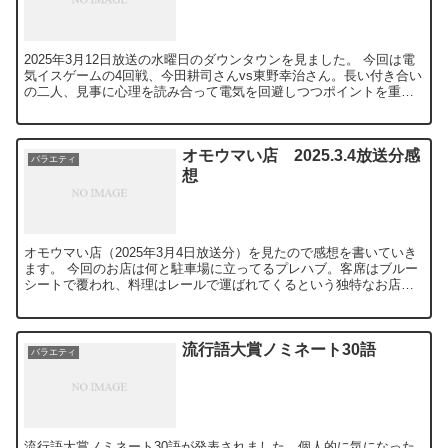
2025年3月12日放送の水曜日のダウンタウンを見ました。 今回は電
気イスゲームの4回戦、今田耕司さんvs東野幸治さん。長い付き合い
の二人、見事に心理を読み合って電気を回避しつつポイントを重ね
ます。心理戦としてはハイレベルなのですが、見てい...
オモウマい店 2025.3.4放送分感
バラエティ
想
オモウマい店（2025年3月4日放送分）を見たので感想を書いていき
ます。 今回のお店は何と駐車場に立ってるプレハブ。客席はブルー
シートで覆われ、料理はレールで運ばれてくるという独特なお店。
ラーメンは300円、焼き飯は200円という、この物価...
流行語大賞ノミネート30語
バラエティ
流行語大賞ノミネート30語が発表されました。個人的に気になった