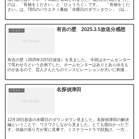
のは、「長袖をください」と「ひょうろく」です。 「長袖をくだ
さい」は、TBSのバラエティ番組「水曜日のダウンタウン」（以
下、「水ダウ」）の人気企画「名探偵津田」でダイアン津田さ...
有吉の壁 2025.3.5放送分感想
バラエティ
有吉の壁（2025年3月5日放送）を見ました。 今回はホームセンター
で笑わせろという企画でした。ホームセンターはありとあらゆるも
のがあるので、芸人さんたちのインスピレーションが大いに刺激さ
れたようで全体的に面白かったです。個人的に一番笑った...
名探偵津田
バラエティ
12月18日放送の水曜日のダウンタウン見ました。名探偵津田の解決
編ということで、ワクワクしながら見ました。とても面白かったで
す。伏線の張り方が実に見事で、ミステリードラマ顔負け。一方で
バラエティ番組としても面白い。そういう離れ業をこの企画は...