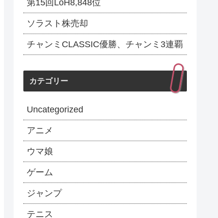
第15回LoH8,848位
ソラスト株売却
チャンミCLASSIC優勝、チャンミ3連覇
カテゴリー
Uncategorized
アニメ
ウマ娘
ゲーム
ジャンプ
テニス