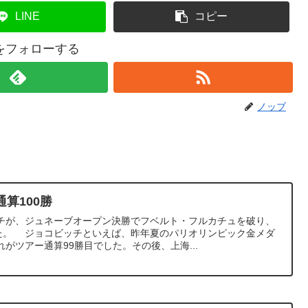
LINE
コピー
をフォローする
ノッブ
算100勝
チが、ジュネーブオープン決勝でフベルト・フルカチュを破り、
した。 ジョコビッチといえば、昨年夏のパリオリンピック金メダ
がツアー通算99勝目でした。その後、上海...