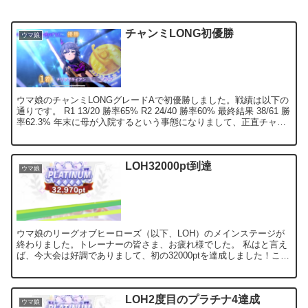
チャンミLONG初優勝
ウマ娘
ウマ娘のチャンミLONGグレードAで初優勝しました。戦績は以下の
通りです。 R1 13/20 勝率65% R2 24/40 勝率60% 最終結果 38/61 勝
率62.3% 年末に母が入院するという事態になりまして、正直チャン
ミをやってる場...
LOH32000pt到達
ウマ娘
ウマ娘のリーグオブヒーローズ（以下、LOH）のメインステージが
終わりました。トレーナーの皆さま、お疲れ様でした。 私はと言え
ば、今大会は好調でありまして、初の32000ptを達成しました！この
ところ、プラチナ4取れればいいなと思っていました...
LOH2度目のプラチナ4達成
ウマ娘