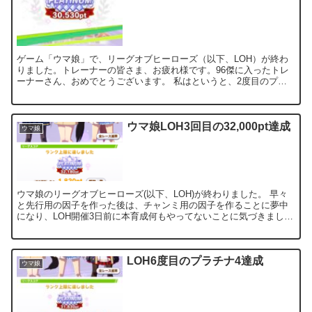
ゲーム「ウマ娘」で、リーグオブヒーローズ（以下、LOH）が終わ
りました。トレーナーの皆さま、お疲れ様です。96傑に入ったトレ
ーナーさん、おめでとうございます。 私はというと、2度目のプラ
チナ4を達成することができました。また最後のチケットで...
ウマ娘LOH3回目の32,000pt達成
ウマ娘
ウマ娘のリーグオブヒーローズ(以下、LOH)が終わりました。 早々
と先行用の因子を作った後は、チャンミ用の因子を作ることに夢中
になり、LOH開催3日前に本育成何もやってないことに気づきまし
た。 そこから何とかマイルSとハイボルテージを積んだ...
LOH6度目のプラチナ4達成
ウマ娘