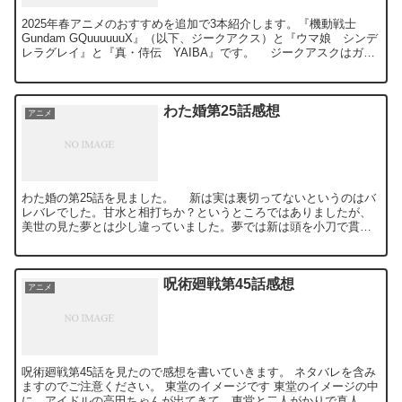
2025年春アニメのおすすめを追加で3本紹介します。『機動戦士
Gundam GQuuuuuuX』（以下、ジークアクス）と『ウマ娘 シンデ
レラグレイ』と『真・侍伝 YAIBA』です。 ジークアスクはガン
ダムなのですが、1年戦争でジオンが勝っ...
わた婚第25話感想
アニメ
わた婚の第25話を見ました。 新は実は裏切ってないというのはバ
レバレでした。甘水と相打ちか？というところではありましたが、
美世の見た夢とは少し違っていました。夢では新は頭を小刀で貫か
れておりましたが、実際は胸でした。もしかしたら生きている...
呪術廻戦第45話感想
アニメ
呪術廻戦第45話を見たので感想を書いていきます。 ネタバレを含み
ますのでご注意ください。 東堂のイメージです 東堂のイメージの中
に、アイドルの高田ちゃんが出てきて、東堂と二人がかりで真人を