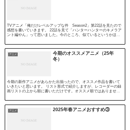
TVアニメ「俺だけレベルアップな件 Season2」第22話を見たので
感想を書いていきます。 22話を見て「ハンターハンターのキメラア
ント編やん」って思いました。今のところ、似ているというかほと
んどそのまま。 ある日、人ぐらいの大きさのアリ...
今期のオススメアニメ（25年
アニメ
冬）
今期の新作アニメがあらかた出揃ったので、オススメ作品を書いて
いきたいと思います。 リスト形式で紹介しますが、レコーダーの録
画リストの上から順に書いただけです。オススメ順ではありませ
ん。あしからず。 花は咲く、修羅の如く 天久鷹央の推理カルテ...
2025年春アニメおすすめ③
アニメ