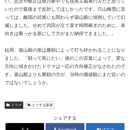
い。忠次や数正は徳川家中でも現実主義者の方だと思って
いたので最後まで反対してほしかったです。穴山梅雪に至
っては、敵国の武将にも関わらず築山殿に傾倒していて幻
滅しました。せめて武田が立て直す時間稼ぎのために、表
向きは乗っかる形にして方がまだ納得できました。。
結局、築山殿の策は勝頼によって打ち砕かれることになり
ました。「戦って死にたい」彼のこの言葉によって、変な
方向に傾きかけたドラマは一応の方向修正がなされたので
す。築山殿よりも勝頼の方が、当時の価値観にまだ近いの
ではないでしょうか。
ドラマ
どうする家康
シェアする
X
Facebook
はてブ