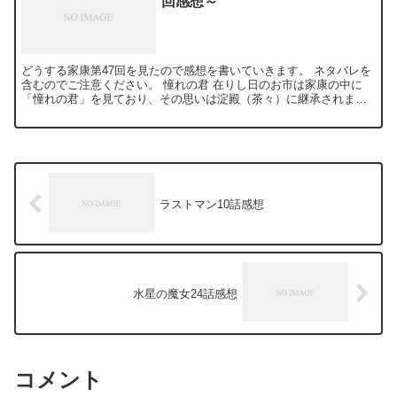
回感想～
どうする家康第47回を見たので感想を書いていきます。 ネタバレを
含むのでご注意ください。 憧れの君 在りし日のお市は家康の中に
「憧れの君」を見ており、その思いは淀殿（茶々）に継承されま
す。しかし家康は北ノ庄城の戦いで、お市を助けることなく静...
ラストマン10話感想
水星の魔女24話感想
コメント