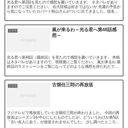
光る君へ第2回を見たので感想を書いていきます。 ネタバレがあり
ますのでご注意ください。 右大臣様は好きではないが 先週の予告か
ら気になっていたロバート秋山さんがついに出てきました。役名は
藤原実資、天皇の側近だそうです。「右大臣様は好きではな...
嵐が来るわ～光る君へ第48話感
ドラマ
想～
光る君へ第48話（最終話）を見たので感想を書いていきます。 本稿
はネタバレがありますので、視聴後にご覧ください。 嵐が来るわ 最
終話のラストシーンをご覧になってどのような感想を持たれたでし
ょうか？ 私は「不穏だな」と思いました。恐らくは多く...
古畑任三郎の再放送
ドラマ
フジテレビで再放送していた古畑任三郎が終わりました。 今回の再
放送はシーズン3を中心にしたものでしたが、どういうわけか第5話
「古い友人に会う」が放送されませんでした。 少し調べたところ、
どうやら権利関係の問題らしいのですが、詳しいことはよく...