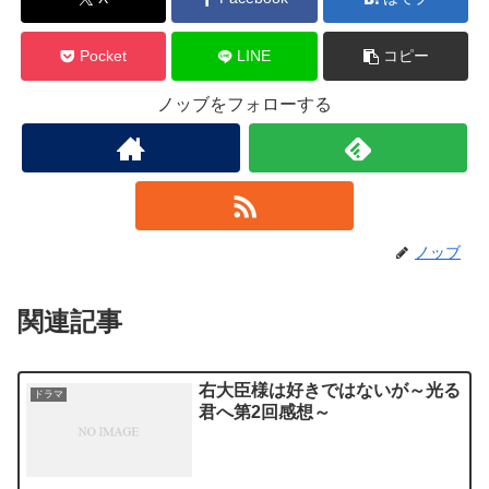
Pocket
LINE
コピー
ノッブをフォローする
ノッブ
関連記事
右大臣様は好きではないが～光る
ドラマ
君へ第2回感想～