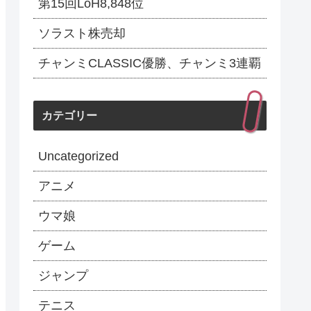
第15回LoH8,848位
ソラスト株売却
チャンミCLASSIC優勝、チャンミ3連覇
カテゴリー
Uncategorized
アニメ
ウマ娘
ゲーム
ジャンプ
テニス