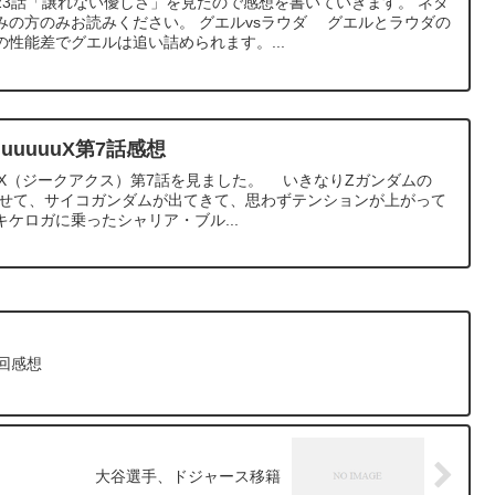
23話「譲れない優しさ」を見たので感想を書いていきます。 ネタ
みの方のみお読みください。 グエルvsラウダ グエルとラウダの
性能差でグエルは追い詰められます。...
uuuuuuX第7話感想
uuuuX（ジークアクス）第7話を見ました。 いきなりZガンダムの
乗せて、サイコガンダムが出てきて、思わずテンションが上がって
ケロガに乗ったシャリア・ブル...
回感想
大谷選手、ドジャース移籍