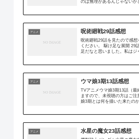
のは無理があるんじゃないかと
呪術廻戦29話感想
アニメ
呪術廻戦29話を見たので感
ください。 駆け足な展開 2
足だなと思いました。私はジャ
ウマ娘3期13話感想
アニメ
TVアニメウマ娘3期13話（
ますので、未視聴の方はご注意
娘3期とは何を描いた来たのか
水星の魔女23話感想
アニメ