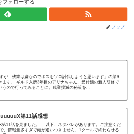
をフォローする
ノッブ
ですが、残業は嫌なのでボスをソロ討伐しようと思います」の第9
きます。 ギルド入所3年目のアリナちゃん、受付嬢の新人研修で
うので行ってみることに。残業撲滅の秘策を...
uuuuuX第11話感想
uuuuX第11話を見ました。 以下、ネタバレがあります。ご注意くだ
で、情報量多すぎで頭が追いつきません。1クールで終わらせる