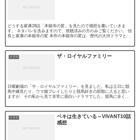
どうする家康28話「本能寺の変」を見たので感想を書いていきま
す。 ネタバレを含みますので、視聴済みの方のみご覧ください。 信
長と家康の本能寺の変 本作の本能寺の変は、歴代の大河ドラマと比
較してもかなり異質なものになっています。信長と家康の二...
ザ・ロイヤルファミリー
ドラマ
日曜劇場の「ザ・ロイヤルファミリー」を見ました。私は土日に競
馬中継見たり、ウマ娘プレイしたりと競馬好きの部類に入ると思い
ますが、その私から見て非常に面白いドラマでした。競馬に全く関
心のない人に勧められるかというと、ちょっと考えるんですけれ
ど...
ベキは生きている～VIVANT10話
ドラマ
感想