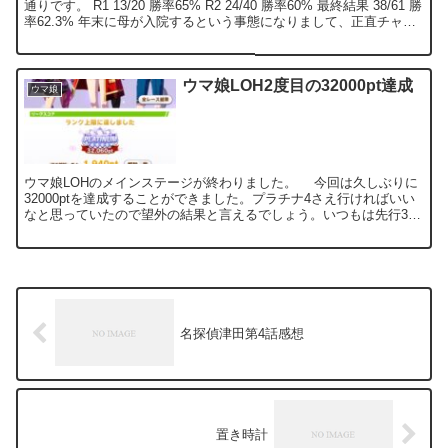
通りです。 R1 13/20 勝率65% R2 24/40 勝率60% 最終結果 38/61 勝
率62.3% 年末に母が入院するという事態になりまして、正直チャン
ミをやってる場...
ウマ娘LOH2度目の32000pt達成
ウマ娘
ウマ娘LOHのメインステージが終わりました。 今回は久しぶりに
32000ptを達成することができました。プラチナ4さえ行ければいい
なと思っていたので望外の結果と言えるでしょう。いつもは先行3人
で挑んでいるのですが、長距離レースのため先行が...
名探偵津田第4話感想
置き時計