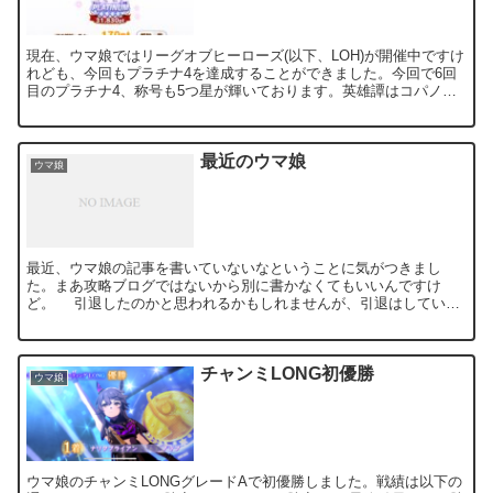
現在、ウマ娘ではリーグオブヒーローズ(以下、LOH)が開催中ですけ
れども、今回もプラチナ4を達成することができました。今回で6回
目のプラチナ4、称号も5つ星が輝いております。英雄譚はコパノリ
ッキーにしました。 今回のLOHはあまり本育成の...
最近のウマ娘
ウマ娘
最近、ウマ娘の記事を書いていないなということに気がつきまし
た。まあ攻略ブログではないから別に書かなくてもいいんですけ
ど。 引退したのかと思われるかもしれませんが、引退はしていま
せん。現役です。とはいえ、初プラチナを目指してやっていた時に
比...
チャンミLONG初優勝
ウマ娘
ウマ娘のチャンミLONGグレードAで初優勝しました。戦績は以下の