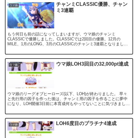
チャンミCLASSIC優勝、チャン
ウマ娘
ミ3連覇
もう何日も前の話になってしまいますが、ウマ娘のチャンミ
CLASSICで優勝しました。CLASSICでは2回目の優勝。12月の
MILE、1月のLONG、3月のCLASSICのチャンミ3連覇となりまし
た。これまでは2連覇までで、3連覇は初めての...
ウマ娘LOH3回目の32,000pt達成
ウマ娘
ウマ娘のリーグオブヒーローズ(以下、LOH)が終わりました。 早々
と先行用の因子を作った後は、チャンミ用の因子を作ることに夢中
になり、LOH開催3日前に本育成何もやってないことに気づきまし
た。 そこから何とかマイルSとハイボルテージを積んだ...
LOH6度目のプラチナ4達成
ウマ娘