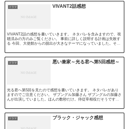
VIVANT2話感想
ドラマ
VIVANT2話の感想を書いていきます。 ネタバレを含みますので、視
聴済みの方のみご覧ください。 事前に詳しく説明する計画は失敗す
る 今回、大使館からの脱出が大きなテーマになっていました。その
際、脱出計画の実行前に野崎が乃木と柚木に詳しく説...
悪い兼家～光る君へ第5回感想～
ドラマ
光る君へ第5回を見たので感想を書いていきます。 ネタバレがあり
ますのでご注意ください。 ザブングル加藤さん ザブングルの加藤さ
んが出演していました。ほんの数秒だけ。侍従宰相役だそうです。
本当に短いシーンなので、わからなかったとか見逃した方は...
ブラック・ジャック感想
ドラマ